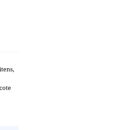
tens,
cote