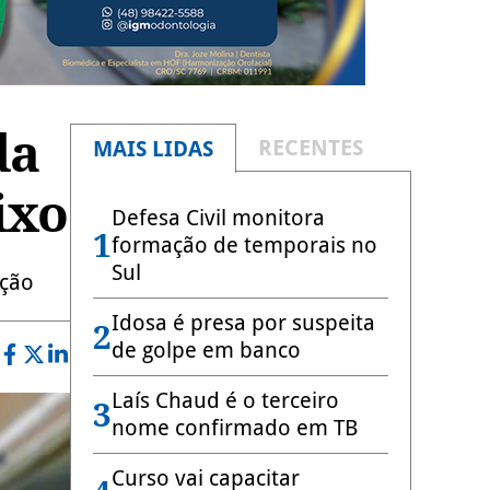
da
RECENTES
MAIS LIDAS
ixo
Defesa Civil monitora
1
formação de temporais no
Sul
ação
Idosa é presa por suspeita
2
de golpe em banco
Laís Chaud é o terceiro
3
nome confirmado em TB
Curso vai capacitar