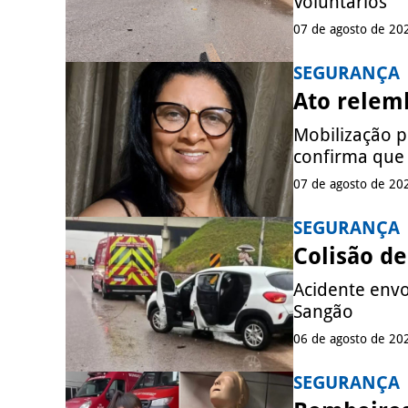
Voluntários
07 de agosto de 20
SEGURANÇA
Ato relemb
Mobilização pe
confirma que
07 de agosto de 20
SEGURANÇA
Colisão de
Acidente envo
Sangão
06 de agosto de 20
SEGURANÇA