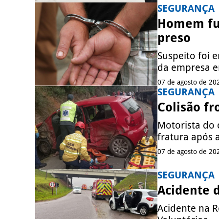
SEGURANÇA
Homem furt
preso
Suspeito foi
da empresa e
07 de agosto de 20
SEGURANÇA
Colisão fr
Motorista do 
fratura após a
07 de agosto de 20
SEGURANÇA
Acidente 
Acidente na R