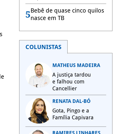
Bebê de quase cinco quilos
5
nasce em TB
s
COLUNISTAS
MATHEUS MADEIRA
A justiça tardou
de
e falhou com
Cancellier
RENATA DAL-BÓ
Gota, Pingo e a
Família Capivara
RAMIRES LINHARES