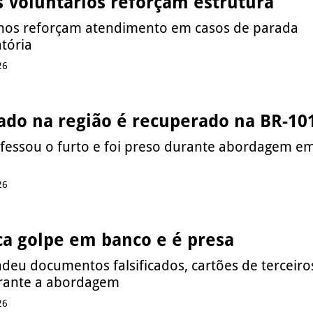
 Voluntários reforçam estrutura
hos reforçam atendimento em casos de parada
atória
26
tado na região é recuperado na BR-10
fessou o furto e foi preso durante abordagem e
26
ca golpe em banco e é presa
ndeu documentos falsificados, cartões de terceiro
urante a abordagem
26