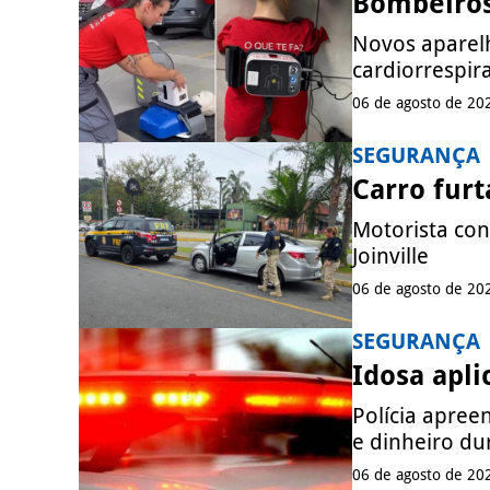
Bombeiros
Novos aparel
cardiorrespir
06 de agosto de 20
SEGURANÇA
Carro fur
Motorista con
Joinville
06 de agosto de 20
SEGURANÇA
Idosa apli
Polícia apree
e dinheiro d
06 de agosto de 20