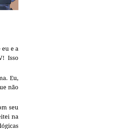
 eu e a
! Isso
ma. Eu,
que não
om seu
itei na
lógicas