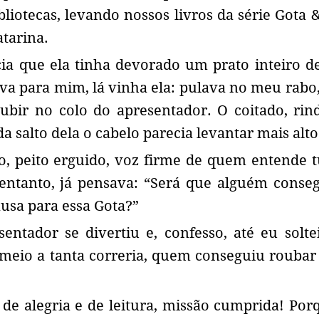
bliotecas, levando nossos livros da série Gota 
tarina.
ia que ela tinha devorado um prato inteiro d
a para mim, lá vinha ela: pulava no meu rabo,
subir no colo do apresentador. O coitado, ri
da salto dela o cabelo parecia levantar mais alto
io, peito erguido, voz firme de quem entende 
 entanto, já pensava: “Será que alguém cons
usa para essa Gota?”
sentador se divertiu e, confesso, até eu solt
meio a tanta correria, quem conseguiu roubar
 de alegria e de leitura, missão cumprida! Por