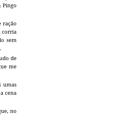
& Pingo
e ração
 corria
ndo sem
.
tudo de
egue me
ei umas
 a cena
que, no