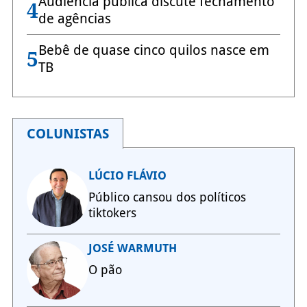
Audiência pública discute fechamento
4
de agências
Bebê de quase cinco quilos nasce em
5
TB
COLUNISTAS
LÚCIO FLÁVIO
Público cansou dos políticos
tiktokers
JOSÉ WARMUTH
O pão