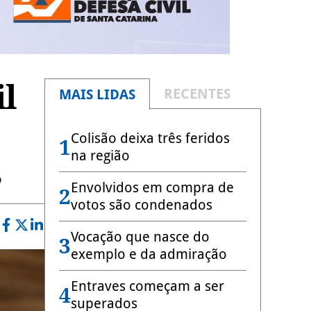
il
RECENTES
MAIS LIDAS
Colisão deixa três feridos
1
na região
o
Envolvidos em compra de
2
votos são condenados
Vocação que nasce do
3
exemplo e da admiração
Entraves começam a ser
4
superados