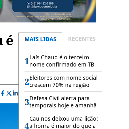
 é
RECENTES
MAIS LIDAS
Laís Chaud é o terceiro
1
nome confirmado em TB
Eleitores com nome social
2
crescem 70% na região
Defesa Civil alerta para
3
temporais hoje e amanhã
Cau nos deixou uma lição:
4
a honra é maior do que a