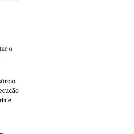
tar o
m
sórcio
xecução
da e