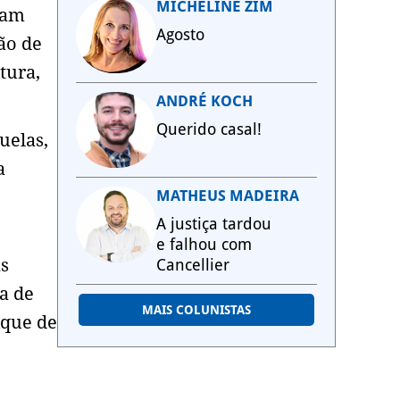
MICHELINE ZIM
iam
Agosto
ão de
tura,
ANDRÉ KOCH
Querido casal!
uelas,
a
MATHEUS MADEIRA
A justiça tardou
e falhou com
as
Cancellier
a de
MAIS COLUNISTAS
ique de