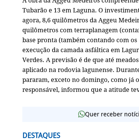
A obra da Aggeu Medeiros compreende 
Tubarão e 13 em Laguna. O investiment
agora, 8,6 quilômetros da Aggeu Medei
quilômetros com terraplanagem (contan
base pronta (também contando com os 8,
execução da camada asfáltica em Lagu
Verdes. A previsão é de que até meados
aplicado na rodovia lagunense. Durant
pararam, exceto no domingo, como já o
responsável, informou que a atitude te
Quer receber notíc
DESTAQUES