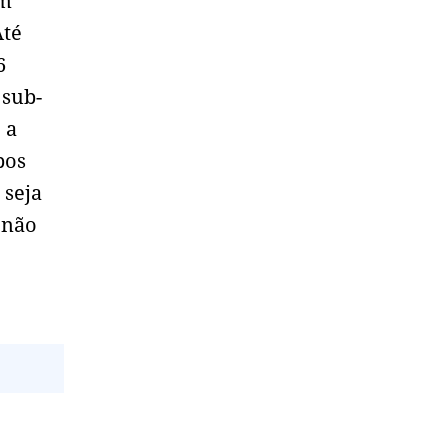
em
Até
6
 sub-
 a
pos
 seja
 não