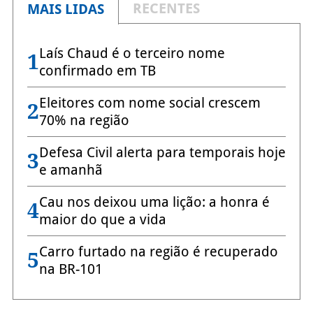
RECENTES
MAIS LIDAS
Laís Chaud é o terceiro nome
1
confirmado em TB
Eleitores com nome social crescem
2
70% na região
Defesa Civil alerta para temporais hoje
3
e amanhã
Cau nos deixou uma lição: a honra é
4
maior do que a vida
Carro furtado na região é recuperado
5
na BR-101