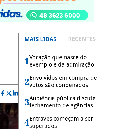
RECENTES
MAIS LIDAS
Vocação que nasce do
1
exemplo e da admiração
Envolvidos em compra de
2
votos são condenados
Audiência pública discute
3
fechamento de agências
Entraves começam a ser
4
superados