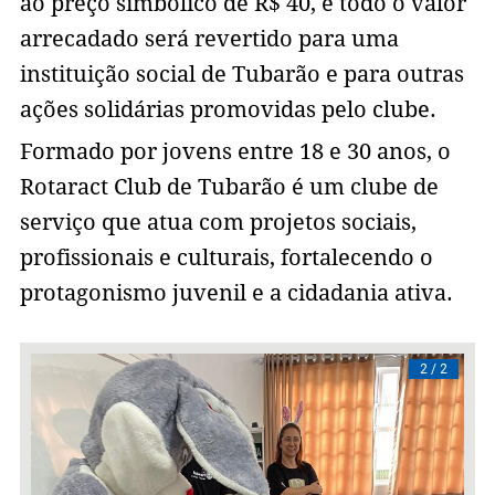
ao preço simbólico de R$ 40, e todo o valor
arrecadado será revertido para uma
instituição social de Tubarão e para outras
ações solidárias promovidas pelo clube.
Formado por jovens entre 18 e 30 anos, o
Rotaract Club de Tubarão é um clube de
serviço que atua com projetos sociais,
profissionais e culturais, fortalecendo o
protagonismo juvenil e a cidadania ativa.
/ 2
2 / 2