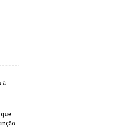
 a
o que
função