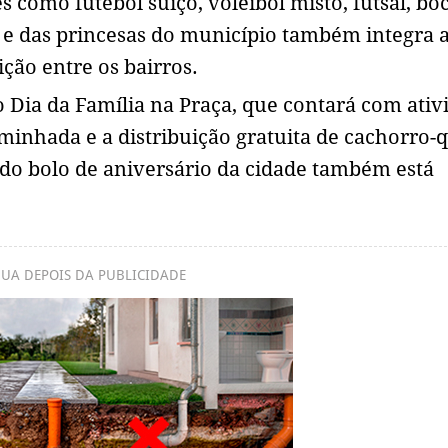
como futebol suíço, voleibol misto, futsal, bo
 e das princesas do município também integra 
ão entre os bairros.
 Dia da Família na Praça, que contará com ativ
aminhada e a distribuição gratuita de cachorro-
e do bolo de aniversário da cidade também está
UA DEPOIS DA PUBLICIDADE