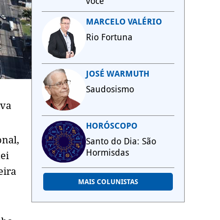
você
MARCELO VALÉRIO
Rio Fortuna
JOSÉ WARMUTH
Saudosismo
iva
HORÓSCOPO
onal,
Santo do Dia: São
Hormisdas
nei
eira
MAIS COLUNISTAS