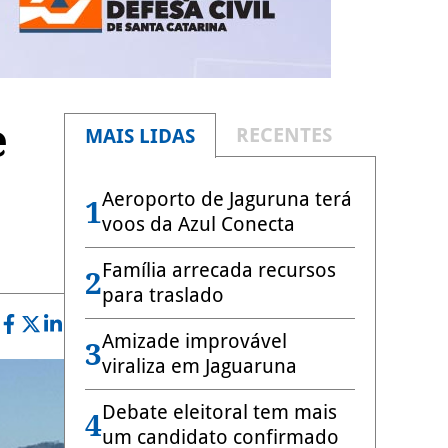
e
RECENTES
MAIS LIDAS
Aeroporto de Jaguruna terá
1
voos da Azul Conecta
Família arrecada recursos
2
para traslado
Amizade improvável
3
viraliza em Jaguaruna
Debate eleitoral tem mais
4
um candidato confirmado