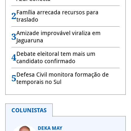
Família arrecada recursos para
2
traslado
Amizade improvável viraliza em
3
Jaguaruna
Debate eleitoral tem mais um
4
candidato confirmado
Defesa Civil monitora formação de
5
temporais no Sul
COLUNISTAS
DEKA MAY