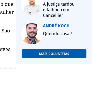
ão que
A justiça tardou
e falhou com
mulher
Cancellier
ANDRÉ KOCH
m São
Querido casal!
eves.
MAIS COLUNISTAS