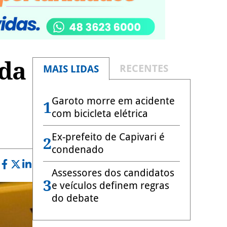
eda
RECENTES
MAIS LIDAS
Garoto morre em acidente
1
com bicicleta elétrica
Ex-prefeito de Capivari é
2
condenado
Assessores dos candidatos
3
e veículos definem regras
do debate