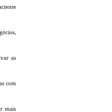
aciente
gócios,
ivar as
sas com
ar mais