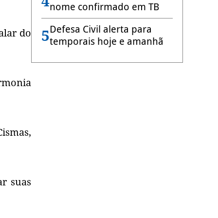
4
nome confirmado em TB
Defesa Civil alerta para
5
alar do
temporais hoje e amanhã
armonia
Cismas,
ar suas