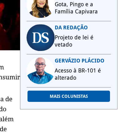
Gota, Pingo e a
Família Capivara
DA REDAÇÃO
Projeto de lei é
vetado
GERVÁZIO PLÁCIDO
em
Acesso à BR-101 é
onsumir
alterado
MAIS COLUNISTAS
ça de
ido
 além
 de