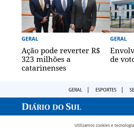
GERAL
GERAL
Ação pode reverter R$
Envol
323 milhões a
de vot
catarinenses
GERAL
ESPORTES
S
Utilizamos cookies e tecnolog