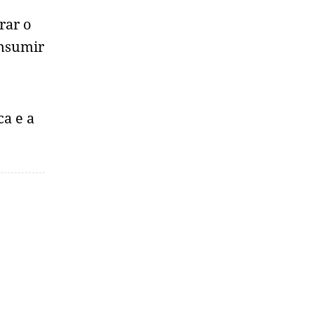
rar o
onsumir
a e a