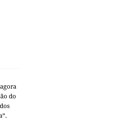
 agora
são do
ados
ta”.