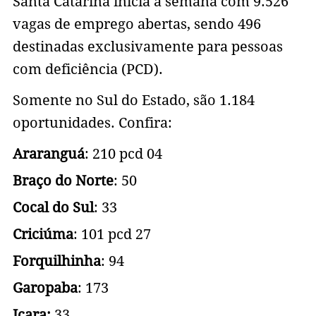
Santa Catarina inicia a semana com 9.526
vagas de emprego abertas, sendo 496
destinadas exclusivamente para pessoas
com deficiência (PCD).
Somente no Sul do Estado, são 1.184
oportunidades. Confira:
Araranguá
: 210 pcd 04
Braço do Norte
: 50
Cocal do Sul
: 33
Criciúma
: 101 pcd 27
Forquilhinha
: 94
Garopaba
: 173
Içara:
33