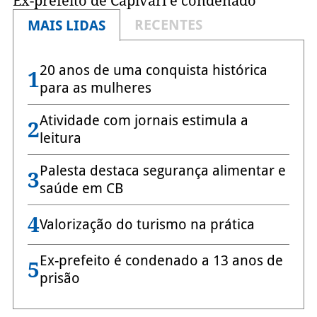
Ex-prefeito de Capivari é condenado
RECENTES
MAIS LIDAS
20 anos de uma conquista histórica
1
para as mulheres
Atividade com jornais estimula a
2
leitura
Palesta destaca segurança alimentar e
3
saúde em CB
4
Valorização do turismo na prática
Ex-prefeito é condenado a 13 anos de
5
prisão