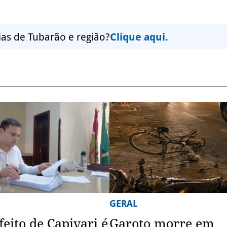
ias de Tubarão e região?
Clique aqui.
GERAL
feito de Capivari é
Garoto morre em