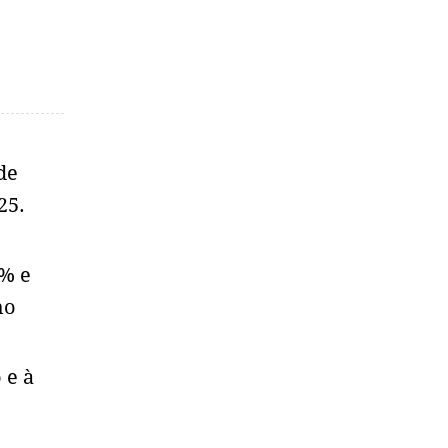
de
25.
% e
ho
 e à