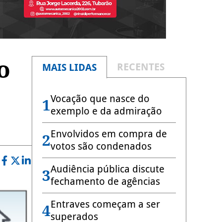
o
RECENTES
MAIS LIDAS
Vocação que nasce do
1
exemplo e da admiração
5
Envolvidos em compra de
2
votos são condenados
Audiência pública discute
3
fechamento de agências
Entraves começam a ser
4
superados