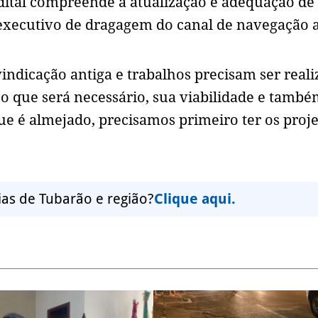
edital compreende a atualização e adequação de
 executivo de dragagem do canal de navegação 
indicação antiga e trabalhos precisam ser real
o que será necessário, sua viabilidade e també
ue é almejado, precisamos primeiro ter os proj
ias de Tubarão e região?
Clique aqui.