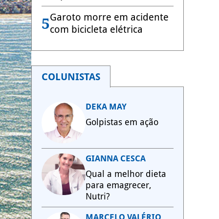
Garoto morre em acidente
5
com bicicleta elétrica
COLUNISTAS
DEKA MAY
Golpistas em ação
GIANNA CESCA
Qual a melhor dieta
para emagrecer,
Nutri?
MARCELO VALÉRIO