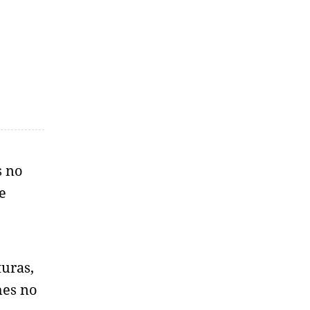
s no
e
uras,
hes no