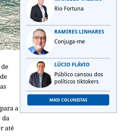
Rio Fortuna
RAMIRES LINHARES
Conjuga-me
LÚCIO FLÁVIO
 de
Público cansou dos
 de
políticos tiktokers
 as
MAIS COLUNISTAS
 para a
o da
r até