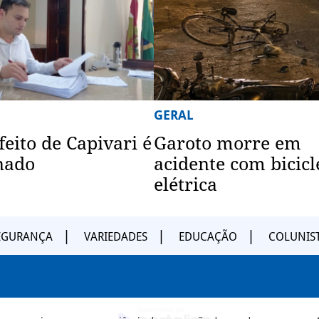
GERAL
feito de Capivari é
Garoto morre em
nado
acidente com bicicl
elétrica
EGURANÇA
VARIEDADES
EDUCAÇÃO
COLUNIS