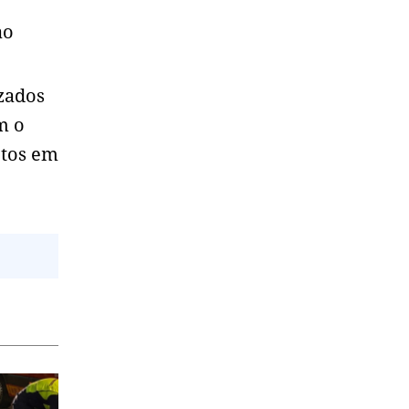
ao
izados
m o
etos em