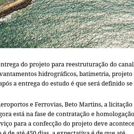
ntrega do projeto para reestruturação do canal
evantamentos hidrográficos, batimetria, projeto
pós a entrega do estudo é que será definido se
roportos e Ferrovias, Beto Martins, a licitação
 agora está na fase de contratação e homologaçã
viço para a confecção do projeto deve acontece
 de até 450 dias, a expectativa é de que até