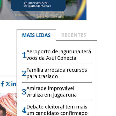
RECENTES
MAIS LIDAS
Aeroporto de Jaguruna terá
1
voos da Azul Conecta
Família arrecada recursos
2
para traslado
Amizade improvável
3
viraliza em Jaguaruna
Debate eleitoral tem mais
4
um candidato confirmado