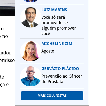
LUIZ MARINS
Você só será
promovido se
alguém promover
 o
você
o no
MICHELINE ZIM
Agosto
nador
romisso
GERVÁZIO PLÁCIDO
Prevenção ao Câncer
de
de Próstata
ça e
MAIS COLUNISTAS