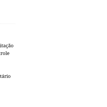
itação
trole
tário