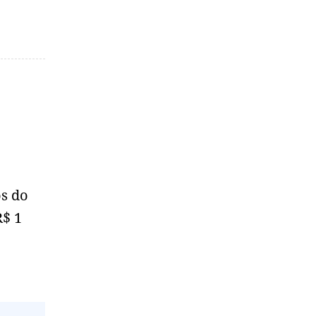
os do
R$ 1
o