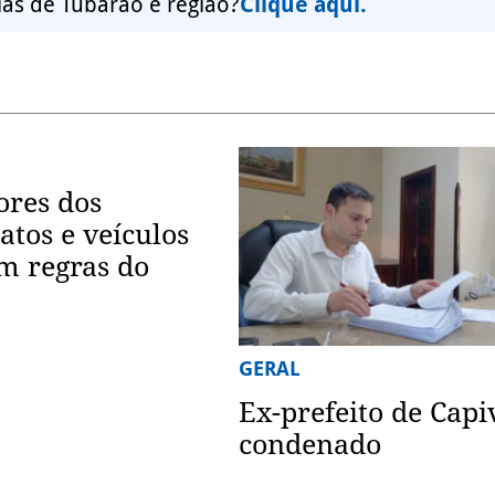
ias de Tubarão e região?
Clique aqui.
ores dos
atos e veículos
m regras do
GERAL
Ex-prefeito de Capi
condenado