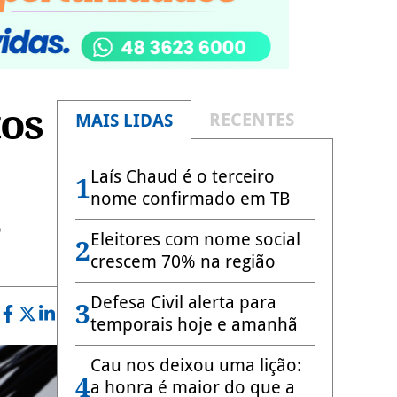
tos
RECENTES
MAIS LIDAS
Laís Chaud é o terceiro
1
nome confirmado em TB
o
Eleitores com nome social
2
crescem 70% na região
Defesa Civil alerta para
3
temporais hoje e amanhã
Cau nos deixou uma lição:
4
a honra é maior do que a