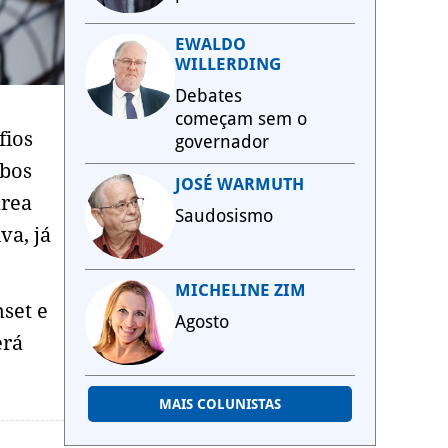
EWALDO
WILLERDING
Debates
começam sem o
fios
governador
abos
JOSÉ WARMUTH
área
Saudosismo
va, já
MICHELINE ZIM
nset e
Agosto
erá
MAIS COLUNISTAS