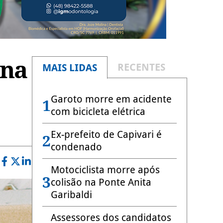
ona
RECENTES
MAIS LIDAS
Garoto morre em acidente
1
com bicicleta elétrica
Ex-prefeito de Capivari é
2
condenado
Motociclista morre após
3
colisão na Ponte Anita
Garibaldi
Assessores dos candidatos