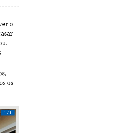
ver o
casar
ou.
s
os,
os os
1 / 1