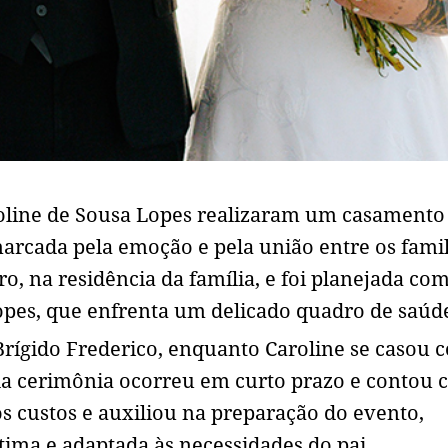
roline de Sousa Lopes realizaram um casamento
rcada pela emoção e pela união entre os famil
o, na residência da família, e foi planejada co
opes, que enfrenta um delicado quadro de saúd
 Brígido Frederico, enquanto Caroline se casou 
 da cerimônia ocorreu em curto prazo e contou
os custos e auxiliou na preparação do evento,
tima e adaptada às necessidades do pai.