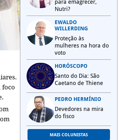
para emagrecer,
Nutri?
EWALDO
WILLERDING
Proteção às
mulheres na hora do
voto
HORÓSCOPO
Santo do Dia: São
iares.
Caetano de Thiene
m foco
e.
PEDRO HERMÍNIO
com
Devedores na mira
do fisco
 com
MAIS COLUNISTAS