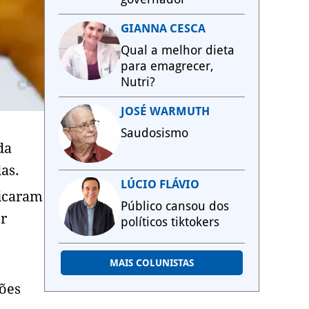
GIANNA CESCA
Qual a melhor dieta
para emagrecer,
Nutri?
JOSÉ WARMUTH
Saudosismo
da
das.
LÚCIO FLÁVIO
ficaram
Público cansou dos
or
políticos tiktokers
MAIS COLUNISTAS
ões