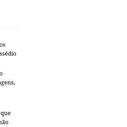
os
ssédio
o
agens,
 que
não