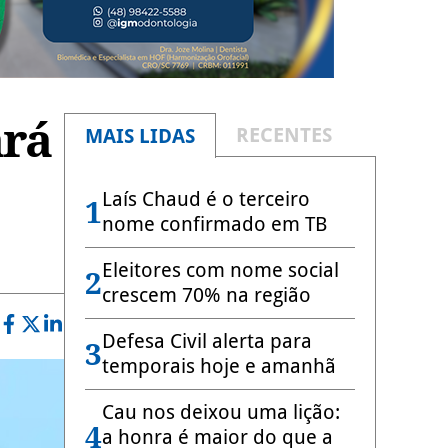
ará
RECENTES
MAIS LIDAS
Laís Chaud é o terceiro
1
nome confirmado em TB
Eleitores com nome social
2
crescem 70% na região
Defesa Civil alerta para
3
temporais hoje e amanhã
Cau nos deixou uma lição:
4
a honra é maior do que a