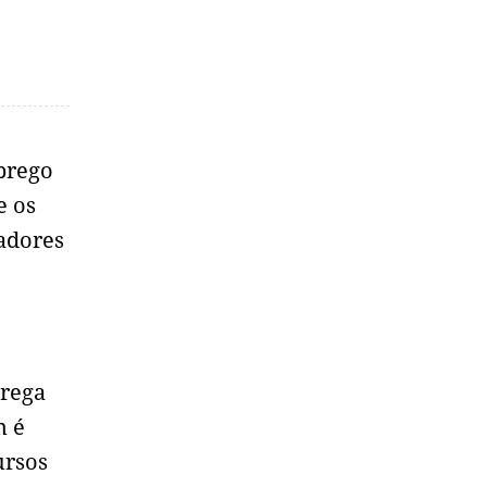
prego
e os
adores
prega
m é
ursos