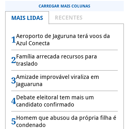
CARREGAR MAIS COLUNAS
RECENTES
MAIS LIDAS
Aeroporto de Jaguruna terá voos da
1
Azul Conecta
Família arrecada recursos para
2
traslado
Amizade improvável viraliza em
3
Jaguaruna
Debate eleitoral tem mais um
4
candidato confirmado
Homem que abusou da própria filha é
5
condenado