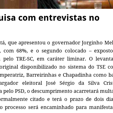
uisa com entrevistas no
ritá, que apresentou o governador Jorginho Mel
os, com 68%, e o segundo colocado – expost
 pelo TRE-SC, em caráter liminar. O levant
riginal disponibilizado no sistema do TSE c
mperatriz, Barreirinhas e Chapadinha como b
rgador eleitoral José Sérgio da Silva Cris
 pelo PSD, o descumprimento acarretará multa
formalmente citado e terá o prazo de dois di
, o processo será encaminhado para manifest