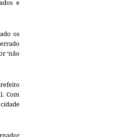
ados e
gado os
cerrado
or ‘não
refeito
al. Com
 cidade
ernador