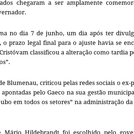
s dados chegaram a ser amplamente comemor
vernador.
ema no dia 7 de junho, um dia após ter divul
, o prazo legal final para o ajuste havia se en
ristóvam classificou a alteração como tardia p
dos”.
e Blumenau, criticou pelas redes sociais o ex-p
s apontadas pelo Gaeco na sua gestão municip
oubo em todos os setores” na administração da
e Mário Hildebrandt foi escolhido pelo gov