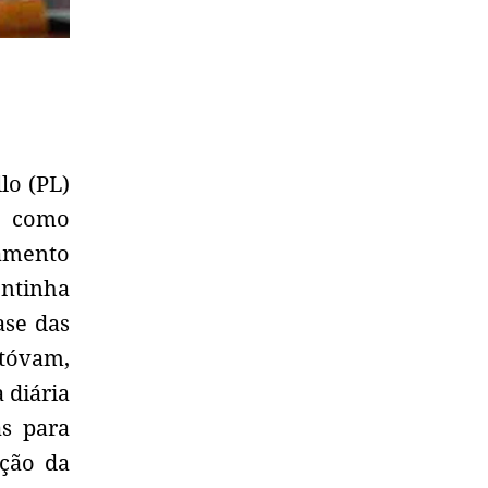
lo (PL)
o como
amento
ontinha
ase das
tóvam,
 diária
as para
ação da