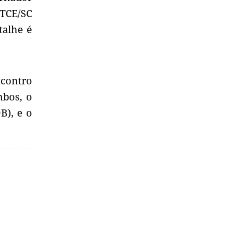
 TCE/SC
talhe é
ncontro
mbos, o
B), e o