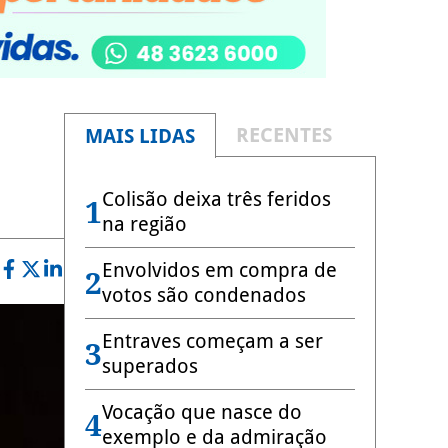
RECENTES
MAIS LIDAS
Colisão deixa três feridos
1
na região
Envolvidos em compra de
2
votos são condenados
Entraves começam a ser
3
superados
Vocação que nasce do
4
exemplo e da admiração