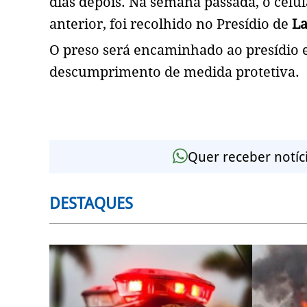
dias depois. Na semana passada, o celul
anterior, foi recolhido no Presídio de
L
O preso será encaminhado ao presídio e
descumprimento de medida protetiva.
Quer receber notíc
DESTAQUES