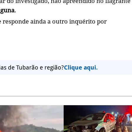
ar do investigado, não apreendido no flagrante
aguna
.
 responde ainda a outro inquérito por
ias de Tubarão e região?
Clique aqui.