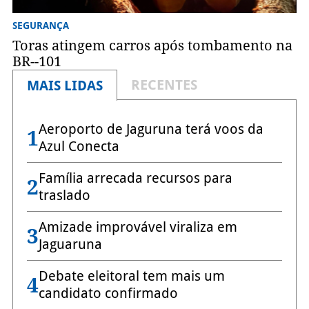
SEGURANÇA
Toras atingem carros após tombamento na
BR--101
RECENTES
MAIS LIDAS
Aeroporto de Jaguruna terá voos da
1
Azul Conecta
Família arrecada recursos para
2
traslado
Amizade improvável viraliza em
3
Jaguaruna
Debate eleitoral tem mais um
4
candidato confirmado