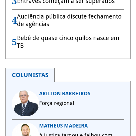
3
Entraves começam a ser superados
Audiência pública discute fechamento
4
de agências
Bebê de quase cinco quilos nasce em
5
TB
COLUNISTAS
ARILTON BARREIROS
Força regional
MATHEUS MADEIRA
A justiça tardou e falhou com