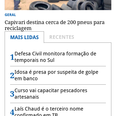
GERAL
Capivari destina cerca de 200 pneus para
reciclagem
RECENTES
MAIS LIDAS
Defesa Civil monitora formação de
1
temporais no Sul
Idosa é presa por suspeita de golpe
2
em banco
Curso vai capacitar pescadores
3
artesanais
Laís Chaud é o terceiro nome
4
confirmado em TB