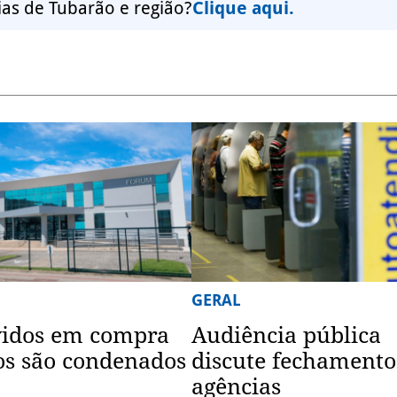
ias de Tubarão e região?
Clique aqui.
GERAL
vidos em compra
Audiência pública
os são condenados
discute fechamento
agências