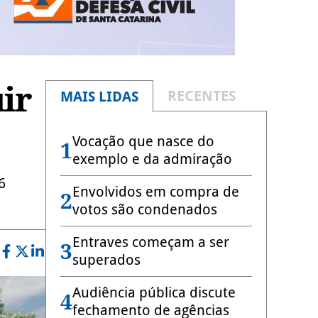
ir
RECENTES
MAIS LIDAS
Vocação que nasce do
1
exemplo e da admiração
6
Envolvidos em compra de
2
votos são condenados
Entraves começam a ser
3
superados
Audiência pública discute
4
fechamento de agências