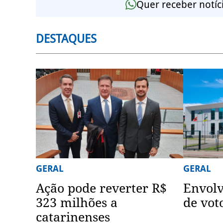
Quer receber notíc
DESTAQUES
GERAL
GERAL
Ação pode reverter R$
Envol
323 milhões a
de vot
catarinenses