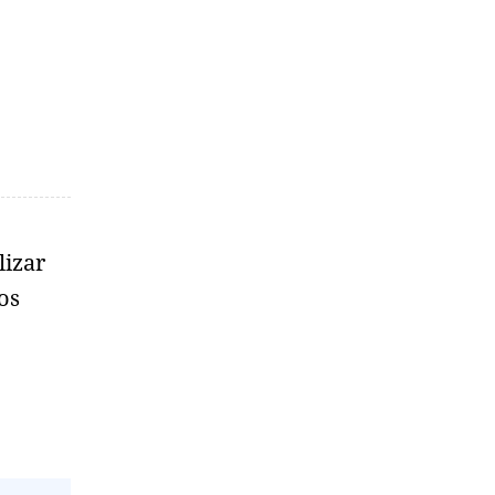
lizar
os