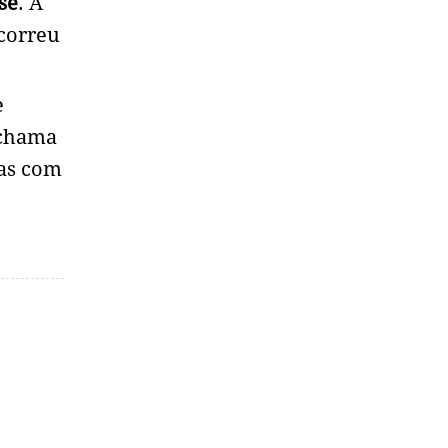
sé
. A
ocorreu
e
 chama
oas com