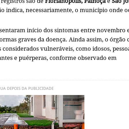
 registros são de
Florianópolis, Palhoça
e
São Jo
não indica, necessariamente, o município onde 
esentaram início dos sintomas entre novembro 
ormas graves da doença. Ainda assim, o órgão
s considerados vulneráveis, como idosos, pess
antes e puérperas, conforme observado em
UA DEPOIS DA PUBLICIDADE