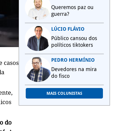
Queremos paz ou
guerra?
LÚCIO FLÁVIO
Público cansou dos
políticos tiktokers
PEDRO HERMÍNIO
e casos
Devedores na mira
da
do fisco
ente,
MAIS COLUNISTAS
nicos
o do