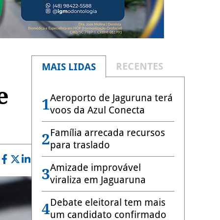
RECENTES
MAIS LIDAS
e
Aeroporto de Jaguruna terá
1
voos da Azul Conecta
Família arrecada recursos
2
para traslado
Amizade improvável
3
viraliza em Jaguaruna
Debate eleitoral tem mais
4
um candidato confirmado