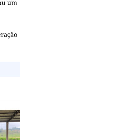
cou um
eração