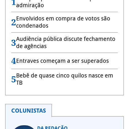
1
admiração
Envolvidos em compra de votos são
2
condenados
Audiência pública discute fechamento
3
de agências
4
Entraves começam a ser superados
Bebê de quase cinco quilos nasce em
5
TB
COLUNISTAS
DA REDAÇÃO