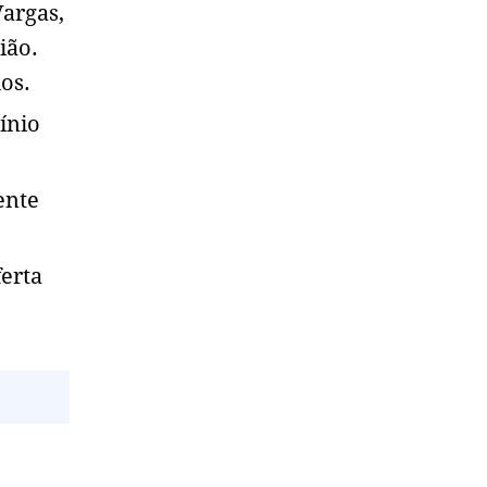
Vargas,
ião.
os.
ínio
ente
erta