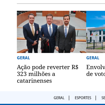
GERAL
GERAL
Ação pode reverter R$
Envol
323 milhões a
de vot
catarinenses
GERAL
ESPORTES
S