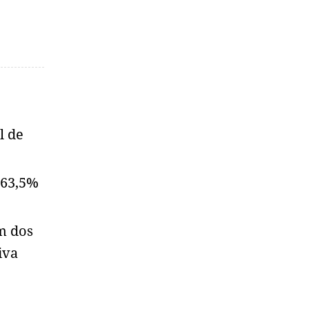
l de
 63,5%
m dos
iva