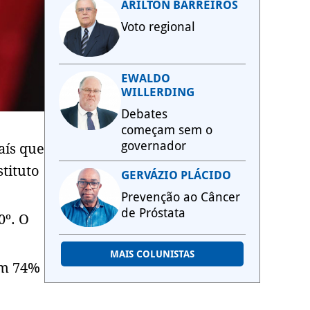
ARILTON BARREIROS
Voto regional
EWALDO
WILLERDING
Debates
começam sem o
governador
aís que
tituto
GERVÁZIO PLÁCIDO
Prevenção ao Câncer
de Próstata
0º. O
MAIS COLUNISTAS
om 74%