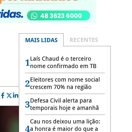
RECENTES
MAIS LIDAS
Laís Chaud é o terceiro
1
nome confirmado em TB
Eleitores com nome social
2
crescem 70% na região
Defesa Civil alerta para
3
temporais hoje e amanhã
Cau nos deixou uma lição:
4
a honra é maior do que a