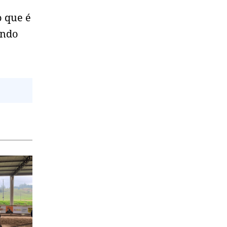
o que é
ando