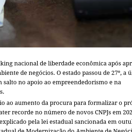
nking nacional de liberdade econômica após ap
biente de negócios. O estado passou de 27º, a ú
m salto no apoio ao empreendedorismo e na
as.
o ao aumento da procura para formalizar o pr
 bater recorde no número de novos CNPJs em 202
 explicado pela lei estadual sancionada em out
stadual de Modernização do Ambiente de Negóc