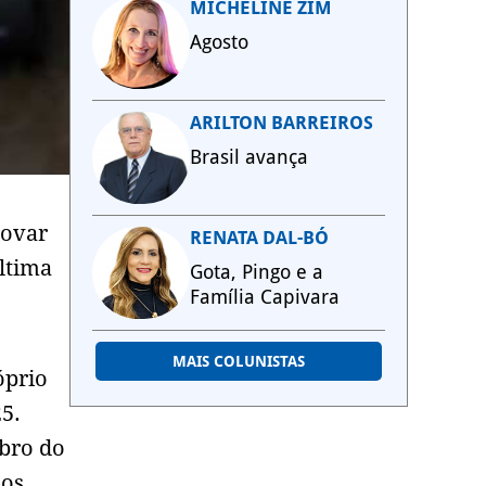
MICHELINE ZIM
Agosto
ARILTON BARREIROS
Brasil avança
rovar
RENATA DAL-BÓ
ltima
Gota, Pingo e a
Família Capivara
MAIS COLUNISTAS
óprio
5.
ubro do
ios