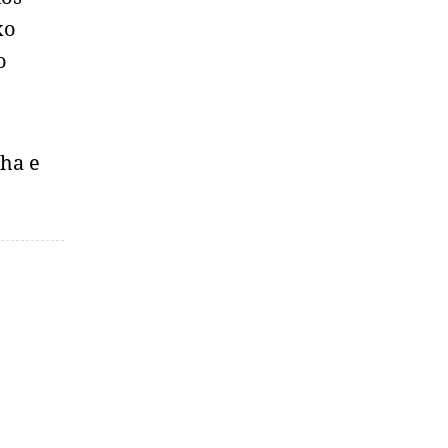
xo
o
ha e