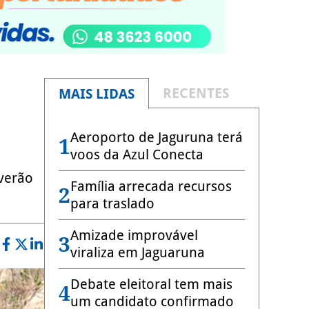
RECENTES
MAIS LIDAS
Aeroporto de Jaguruna terá
1
voos da Azul Conecta
 verão
Família arrecada recursos
2
para traslado
Amizade improvável
3
viraliza em Jaguaruna
Debate eleitoral tem mais
4
um candidato confirmado