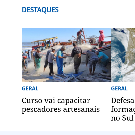
DESTAQUES
GERAL
GERAL
Curso vai capacitar
Defesa
pescadores artesanais
formaç
no Sul