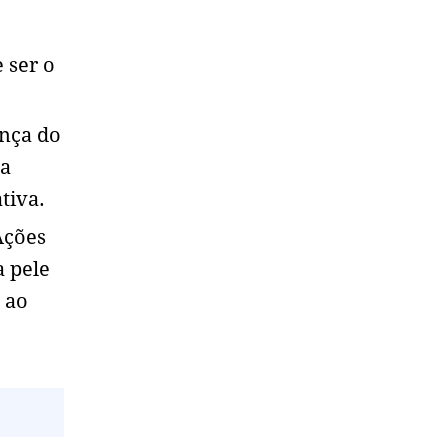
 ser o
ença do
 a
tiva.
Ações
a pele
 ao