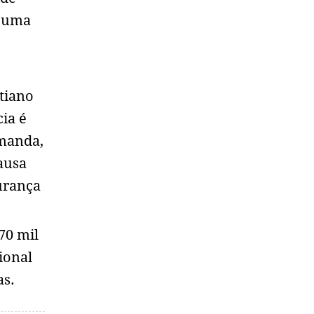
o uma
tiano
cia é
emanda,
ausa
urança
70 mil
ional
as.