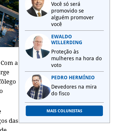
Você só será
promovido se
alguém promover
você
EWALDO
WILLERDING
Proteção às
mulheres na hora do
. Com a
voto
orge
PEDRO HERMÍNIO
fôlego
Devedores na mira
do
do fisco
e
MAIS COLUNISTAS
ços das
 de