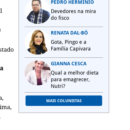
PEDRO HERMÍNIO
l
Devedores na mira
do fisco
a
RENATA DAL-BÓ
Gota, Pingo e a
Família Capivara
stado
GIANNA CESCA
ia
Qual a melhor dieta
para emagrecer,
Nutri?
a,
MAIS COLUNISTAS
Lima,
,