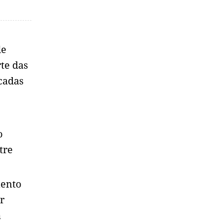
de
te das
cadas
o
tre
mento
r
a