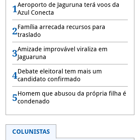
Aeroporto de Jaguruna terá voos da
1
Azul Conecta
Família arrecada recursos para
2
traslado
Amizade improvável viraliza em
3
Jaguaruna
Debate eleitoral tem mais um
4
candidato confirmado
Homem que abusou da própria filha é
5
condenado
COLUNISTAS