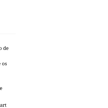
o de
 os
de
art