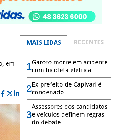
RECENTES
MAIS LIDAS
Garoto morre em acidente
o, em
1
com bicicleta elétrica
Ex-prefeito de Capivari é
2
condenado
Assessores dos candidatos
3
e veículos definem regras
do debate