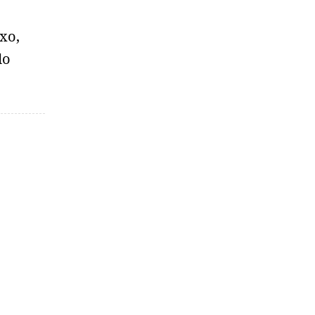
xo,
do