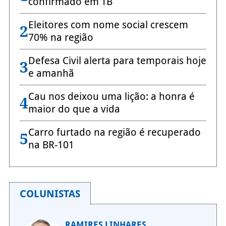
confirmado em TB
Eleitores com nome social crescem
2
70% na região
Defesa Civil alerta para temporais hoje
3
e amanhã
Cau nos deixou uma lição: a honra é
4
maior do que a vida
Carro furtado na região é recuperado
5
na BR-101
COLUNISTAS
RAMIRES LINHARES