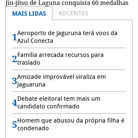
Jiu-jítsu de Laguna conquista 60 medalhas
RECENTES
MAIS LIDAS
Aeroporto de Jaguruna terá voos da
1
Azul Conecta
Família arrecada recursos para
2
traslado
Amizade improvável viraliza em
3
Jaguaruna
Debate eleitoral tem mais um
4
candidato confirmado
Homem que abusou da própria filha é
5
condenado