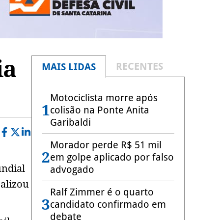
ia
RECENTES
MAIS LIDAS
Motociclista morre após
1
colisão na Ponte Anita
Garibaldi
Morador perde R$ 51 mil
2
em golpe aplicado por falso
undial
advogado
ealizou
Ralf Zimmer é o quarto
3
candidato confirmado em
debate