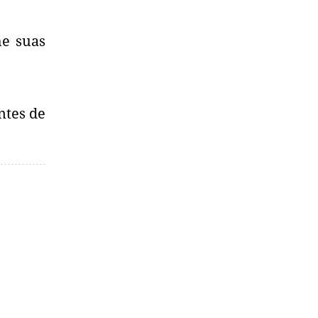
he suas
ntes de