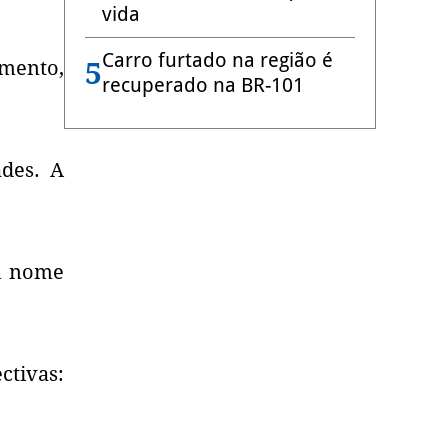
vida
Carro furtado na região é
5
mento,
recuperado na BR-101
ades. A
eu nome
ctivas: