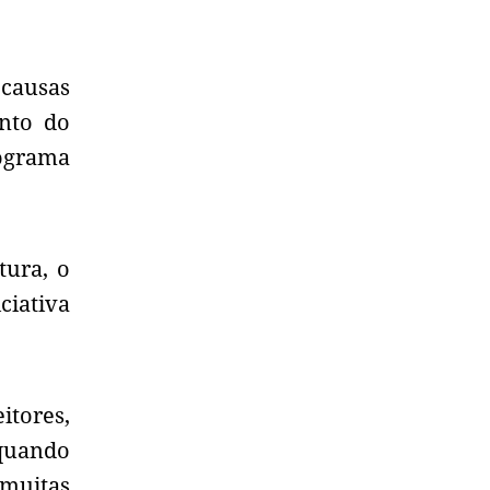
 causas
nto do
rograma
tura, o
ciativa
itores,
 quando
 muitas