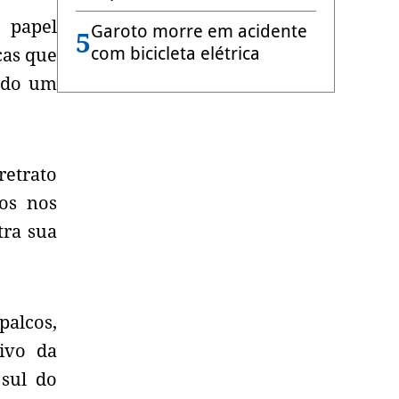
 papel
Garoto morre em acidente
5
com bicicleta elétrica
cas que
endo um
retrato
dos nos
tra sua
palcos,
ivo da
sul do