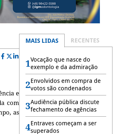
RECENTES
MAIS LIDAS
Vocação que nasce do
1
exemplo e da admiração
Envolvidos em compra de
2
votos são condenados
ência e
Audiência pública discute
da com
3
fechamento de agências
mpo, as
Entraves começam a ser
4
superados