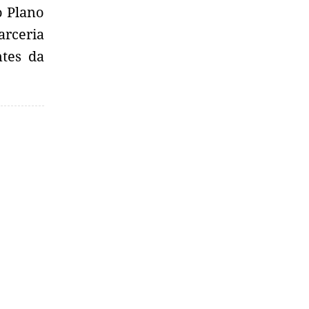
o Plano
arceria
ntes da