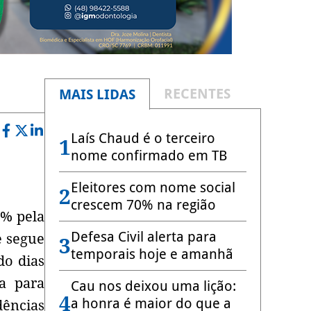
RECENTES
MAIS LIDAS
Laís Chaud é o terceiro
1
nome confirmado em TB
Eleitores com nome social
2
crescem 70% na região
7% pela
Defesa Civil alerta para
e segue
3
temporais hoje e amanhã
do dias
ia para
Cau nos deixou uma lição:
4
a honra é maior do que a
dências