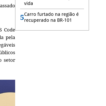
vida
passado
Carro furtado na região é
5
recuperado na BR-101
S Code
da pela
gáveis
úblicos
o setor