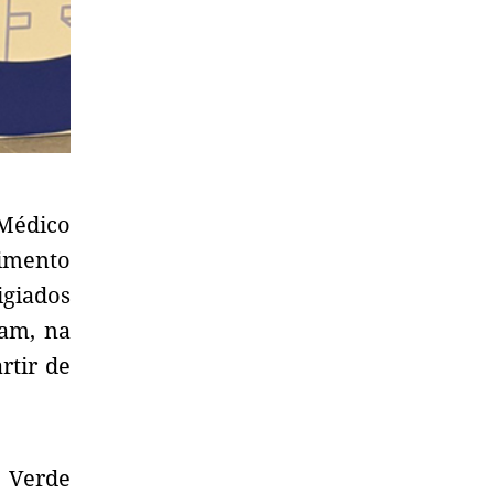
 Médico
imento
igiados
dam, na
rtir de
 Verde