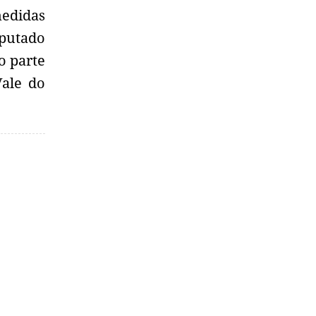
edidas
eputado
o parte
Vale do