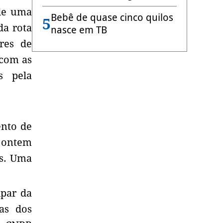
 de uma
Bebê de quase cinco quilos
5
da rota
nasce em TB
ores de
 com as
s pela
ento de
a ontem
es. Uma
ipar da
as dos