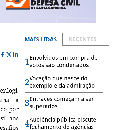
RECENTES
MAIS LIDAS
Envolvidos em compra de
1
votos são condenados
Vocação que nasce do
2
exemplo e da admiração
nlogi,
Entraves começam a ser
erar a
3
superados
ico por
sil aos
Audiência pública discute
4
fechamento de agências
esafios