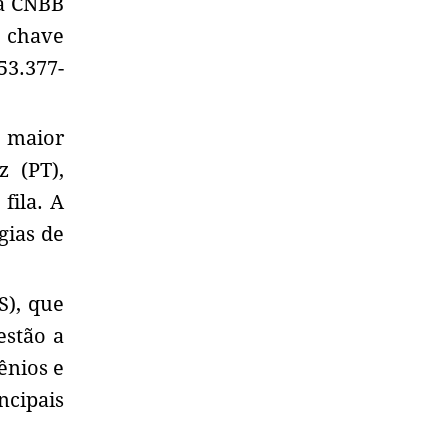
la CNBB
a chave
53.377-
o maior
z (PT),
fila. A
gias de
S), que
estão a
ênios e
ncipais