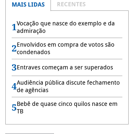
RECENTES
MAIS LIDAS
Vocação que nasce do exemplo e da
1
admiração
Envolvidos em compra de votos são
2
condenados
3
Entraves começam a ser superados
Audiência pública discute fechamento
4
de agências
Bebê de quase cinco quilos nasce em
5
TB